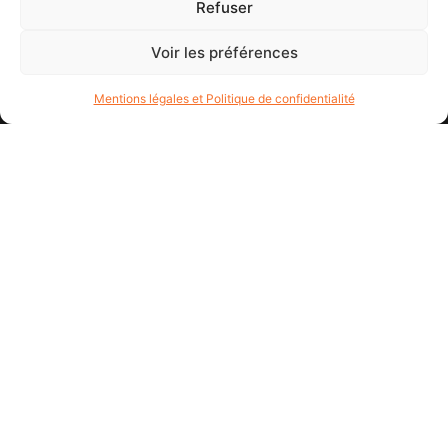
Refuser
Voir les préférences
Mentions légales et Politique de confidentialité
Notre numéro
02.40.45.62.32
Notre mail
patrickperrot44@gmail.com
Notre adresse
3 Allée du Zephyr, 44380 Pornichet