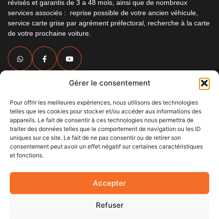
révisés et garantis de 3 a 48 mois, ainsi que de nombreux
services associés : reprise possible de votre ancien véhicule,
service carte grise par agrément préfectoral, recherche à la carte
de votre prochaine voiture.
Lien rapides
Gérer le consentement
À Propos
La Centrale
Pour offrir les meilleures expériences, nous utilisons des technologies
telles que les cookies pour stocker et/ou accéder aux informations des
Nos occasions
appareils. Le fait de consentir à ces technologies nous permettra de
Contact
traiter des données telles que le comportement de navigation ou les ID
Une question ? Besoin d’une voiture
uniques sur ce site. Le fait de ne pas consentir ou de retirer son
? Contactez nous !
consentement peut avoir un effet négatif sur certaines caractéristiques
et fonctions.
La Centrale
Contact
Accepter
Refuser